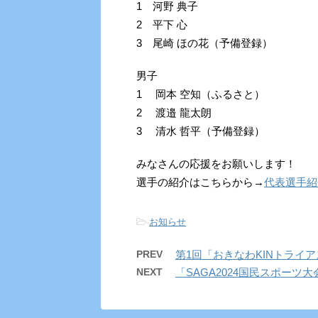
1 河野 典子
2 平下 心
3 尾崎 ほの花（予備登録）
男子
1 岡本 空知（ふるさと）
2 渡邉 龍太朗
3 清水 哲平（予備登録）
みなさんの応援をお願いします！
選手の紹介はこちらから→
代表選手紹
-
お知らせ
PREV
第1回「おきなわKINトライ
NEXT
「SAGA2024国民スポー