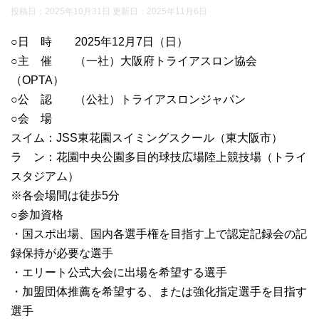
投稿日：2025年10月31日 更新日：
2025年11月6日
○日 時 2025年12月7日（日）
○主 催 （一社）大阪府トライアスロン協会
（OPTA）
○公 認 （公社）トライアスロンジャパン
○会 場
スイム：JSS東花園スイミングスクール（東大阪市）
ラ ン：花園中央公園多目的球技広場陸上競技場（トライ
スタジアム）
※各会場間は徒歩5分
○参加資格
・国スポ出場、国内各選手権を目指す上で認定記録会の記
録保持が必要な選手
・エリート公式大会に出場を希望する選手
・加盟団体推薦を希望する、または強化指定選手を目指す
選手